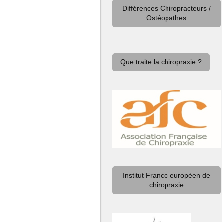
Différences Chiropracteurs /
Ostéopathes
Que traite la chiropraxie ?
Institut Franco européen de
chiropraxie