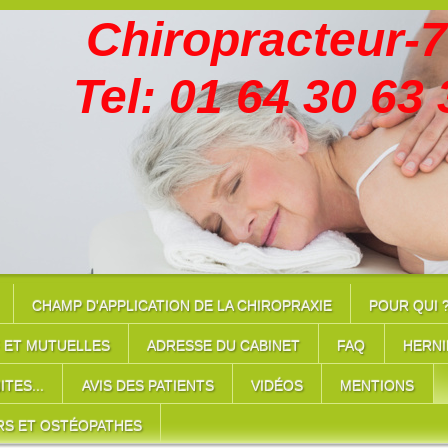
hiropracteur-7
el: 01 64 30 63 
CHAMP D'APPLICATION DE LA CHIROPRAXIE
POUR QUI 
F ET MUTUELLES
ADRESSE DU CABINET
FAQ
HERNI
TES...
AVIS DES PATIENTS
VIDÉOS
MENTIONS
RS ET OSTÉOPATHES