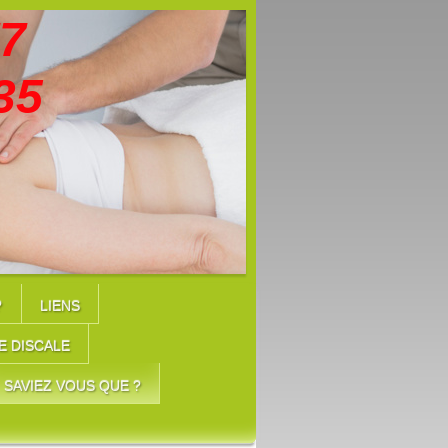
7
35
?
LIENS
E DISCALE
SAVIEZ VOUS QUE ?