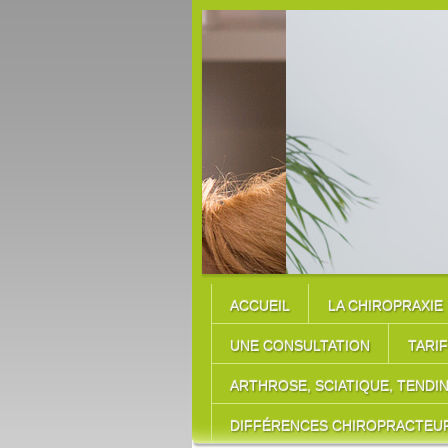
C
T
ACCUEIL
LA CHIROPRAXIE
UNE CONSULTATION
TARI
ARTHROSE, SCIATIQUE, TENDINI
DIFFÉRENCES CHIROPRACTEU